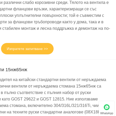
з и различни слабо корозивни среди. Тялото на вентила е
дартни фланцови връзки, характеризиращи се със
 плоски уплътнителни повърхности; той е съвместим с
рти за фланцови тръбопроводи както у дома, така и в
и стабилен монтаж и лесна поддръжка и демонтаж на по-
форми, тръбопроводи за пара с високо налягане.
Изпратете запитване >>
ли 15нж65нж
не и зряла технология от нашата стандартизирана фабрика.
ствана производствена технология, осигуряваща стабилна
дител на китайски стандартни вентили от неръждаема
рични вентили от неръждаема стомана 15нж65нж са
 в пълно съответствие с пълния набор от руски
 диска, за да се движи нагоре и надолу; включване-
и като GOST 29622 и GOST 12815. Ние използваме
редата е перпендикулярна на посоката на повдигане на
ема стомана, включително 304/316L/321/316Ti, чиито
оатационен живот. Принципът е прост и надежден,
тни на техните руски стандартни аналогове (08Х18Н10,
WhatsApp