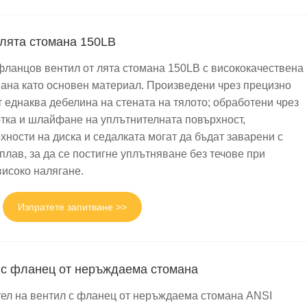
нг за подпомагане на гладкото изпълнение на проекта.
 лята стомана 150LB
ланцов вентил от лята стомана 150LB с висококачествена
ана като основен материал. Произведени чрез прецизно
 еднаква дебелина на стената на тялото; обработени чрез
ка и шлайфане на уплътнителната повърхност,
хности на диска и седалката могат да бъдат заварени с
плав, за да се постигне уплътняване без течове при
високо налягане.
Изпратете запитване >>
 с фланец от неръждаема стомана
ел на вентил с фланец от неръждаема стомана ANSI