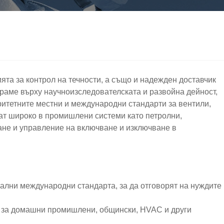
та за контрол на течности, а също и надежден доставчик
раме върху научноизследователската и развойна дейност,
ритетните местни и международни стандарти за вентили,
ват широко в промишлени системи като петролни,
ране и управление на включване и изключване в
сални международни стандарта, за да отговорят на нуждите
щи за домашни промишлени, общински, HVAC и други