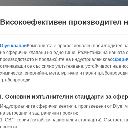
Високоефективен производител на
Diye клапан
Компанията е професионален производител на 
на сферични клапани на едно гише. Разчитайки на нашата 
производството и продажбите на индустриален клас
сфери
отличаващи се със силно уплътняване, устойчивост на вис
химически, енергийни, металургични и парни тръбопроводи
тръбопроводи.
I. Основни изпълнителни стандарти за сфе
Индустриалните сферични вентили, произведени от Diye, м
на вътрешни и задгранични проекти:
1. GB/T серия (китайски национални стандарти): Съответс
проекти.