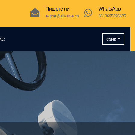
Пишете ни
WhatsApp
export@allvalve.cn
8613695896685
език
АС