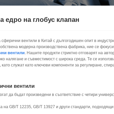
 едро на глобус клапан
сферични вентили в Китай с дългогодишен опит в индустрия
собствена модерна производствена фабрика, ние се фокуси
чни вентили
. Нашите продукти стриктно отговарят на авто
око налягане и съвместимост с широка среда. Те се използ
, като служат като ключови компоненти за регулиране, спи
рични вентили
огат да бъдат произведени в съответствие с четири универ
тва на GB/T 12235, GB/T 13927 и други стандарти, подходя