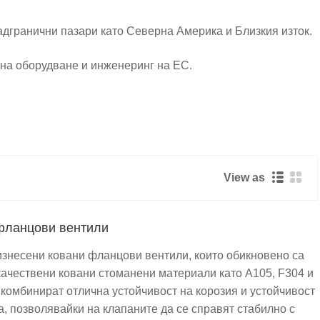
задгранични пазари като Северна Америка и Близкия изток.
 на оборудване и инженеринг на ЕС.
да отговори на нуждите на специфични задгранични пазари.
руги страни.
View as
фланцови вентили
знесени ковани фланцови вентили, които обикновено са
качествени ковани стоманени материали като A105, F304 и
 комбинират отлична устойчивост на корозия и устойчивост
а, позволявайки на клапаните да се справят стабилно с