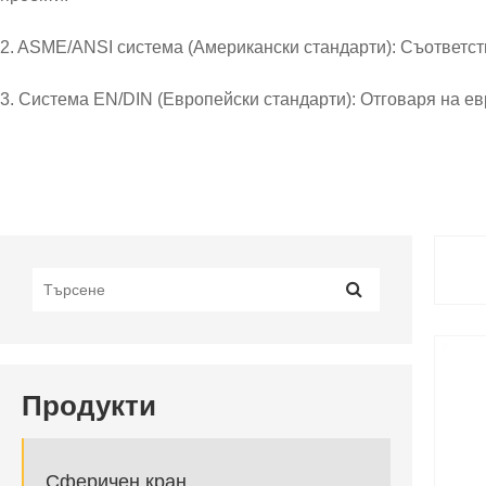
2. ASME/ANSI система (Американски стандарти): Съответств
3. Система EN/DIN (Европейски стандарти): Отговаря на е
4. Система JIS (японски индустриални стандарти): произво
5. Стандарт GOST (руски стандарт): Продуктите отговарят н
II. Общи оценки на налягането за сферични
1. Серия PN за номинално налягане (GB / EN стандарти)
Общи стойности на налягането за сферични вентили: PN10
1.1 PN10, PN16: Подходящ за общи приложения с ниско нал
Продукти
1.2 PN25, PN40: Подходящ за приложения със средно наляг
1.3 PN63 и по-горе: Подходящ за тежки условия като високо
Сферичен кран