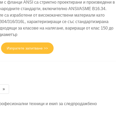
и с фланци ANSI са стриктно проектирани и произведени в
народните стандарти, включително ANSI/ASME B16.34.
те са изработени от висококачествени материали като
04/316/316L, характеризиращи се със стандартизирана
дходящи за класове на налягане, вариращи от клас 150 до
 диаметър
Изпратете запитване >>
»
професионални техници и екип за следпродажбено