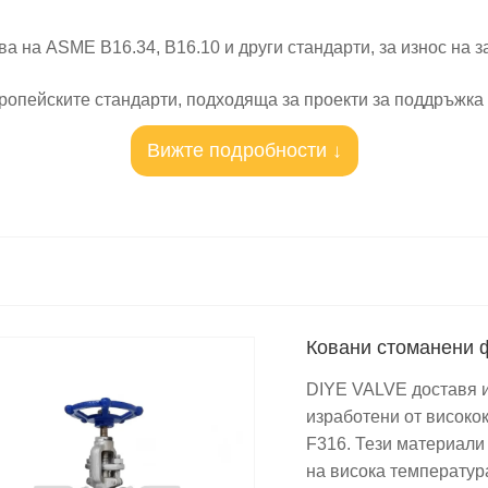
а на ASME B16.34, B16.10 и други стандарти, за износ на 
вропейските стандарти, подходяща за проекти за поддръжка
Вижте подробности ↓
дство по поръчка, налично според японските стандарти, за 
а стандартите, приложими за Русия, Казахстан, Беларус и д
 вентили
, PN16, PN25, PN40, PN63, PN100, PN160
Ковани стоманени 
ягане като чиста вода, въздух, HVAC.
DIYE VALVE доставя и
ане като масло, циркулираща вода, сгъстен въздух.
изработени от високо
F316. Тези материали
 налягане, висока температура, пара и химически среди.
на висока температур