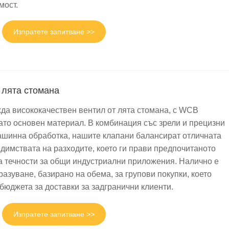
и и основи, подходящи за пречистване на отпадни води,
мост.
Изпратете запитване >>
ътнителните части са изработени от висококачествени
, разчитащ на широкомащабно фабрично производство, ние
а и с практичност.
 лята стомана
а висококачествен вентил от лята стомана, с WCB
ато основен материал. В комбинация със зрели и прецизни
ности, Diye Valve е специализирана в
ашинна обработка, нашите клапани балансират отличната
твена широкомащабна модерна производствена база, ние
едимствата на разходите, което ги прави предпочитаното
ли с изключително качество — отличаващи се с висока
а течности за общи индустриални приложения. Налично е
азуване, базирано на обема, за групови покупки, което
бюджета за доставки за задгранични клиенти.
перфектно балансирайки първокласно качество и бюджетна
гарантираме бързо планиране и навременна доставка, като
Изпратете запитване >>
о, тестване, опаковане и логистика, осигурявайки