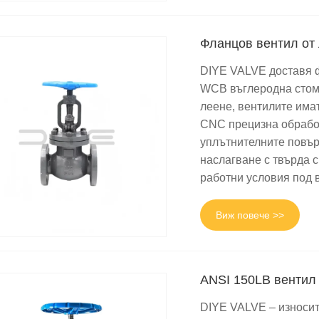
 клапани за международни търговци и купувачи на инженери
Фланцов вентил от
DIYE VALVE доставя ф
WCB въглеродна стом
леене, вентилите имат
CNC прецизна обработ
уплътнителните повър
наслагване с твърда с
работни условия под 
Виж повече >>
ANSI 150LB вентил
DIYE VALVE – износит